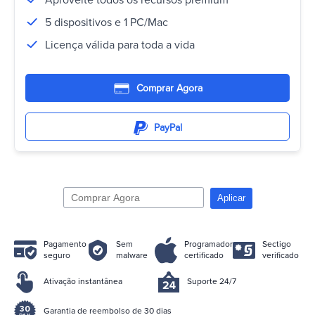
Aproveite todos os recursos premium
5 dispositivos e 1 PC/Mac
Licença válida para toda a vida
Comprar Agora
PayPal
Aplicar
Pagamento
Sem
Programador
Sectigo
seguro
malware
certificado
verificado
Ativação instantânea
Suporte 24/7
Garantia de reembolso de 30 dias