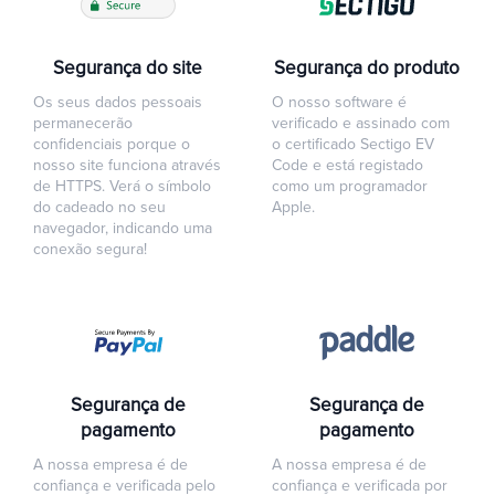
Segurança do site
Segurança do produto
Os seus dados pessoais
O nosso software é
permanecerão
verificado e assinado com
confidenciais porque o
o certificado Sectigo EV
nosso site funciona através
Code e está registado
de HTTPS. Verá o símbolo
como um programador
do cadeado no seu
Apple.
navegador, indicando uma
conexão segura!
Segurança de
Segurança de
pagamento
pagamento
A nossa empresa é de
A nossa empresa é de
confiança e verificada pelo
confiança e verificada por