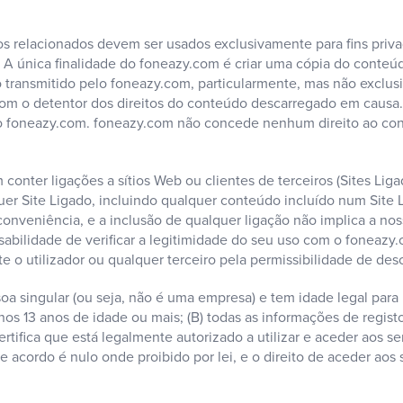
ços relacionados devem ser usados exclusivamente para fins pri
 A única finalidade do foneazy.com é criar uma cópia do conteúd
údo transmitido pelo foneazy.com, particularmente, mas não exclu
om o detentor dos direitos do conteúdo descarregado em causa. 
elo foneazy.com. foneazy.com não concede nenhum direito ao c
conter ligações a sítios Web ou clientes de terceiros (Sites Lig
er Site Ligado, incluindo qualquer conteúdo incluído num Site 
onveniência, e a inclusão de qualquer ligação não implica a no
sabilidade de verificar a legitimidade do seu uso com o foneazy
e o utilizador ou qualquer terceiro pela permissibilidade de de
oa singular (ou seja, não é uma empresa) e tem idade legal para 
nos 13 anos de idade ou mais; (B) todas as informações de regis
rtifica que está legalmente autorizado a utilizar e aceder aos s
e acordo é nulo onde proibido por lei, e o direito de aceder aos 