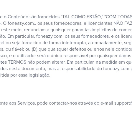
Site e o Conteúdo são fornecidos "TAL COMO ESTÃO," "COM TOD
o. O foneazy.com,, os seus fornecedores, e licenciantes NÃO 
por este meio, renunciam a quaisquer garantias implícitas de com
ação. Em particular, foneazy.com, os seus fornecedores, e os lic
onível ou seja fornecido de forma ininterrupta, atempadamente, se
s, ou fiável; ou (D) que quaisquer defeitos ou erros nele contid
isco, e o utilizador será o único responsável por quaisquer danos
 estes TERMOS não podem alterar. Em particular, na medida em que
ados neste documento, mas a responsabilidade do foneazy.com 
tida por essa legislação.
ente aos Serviços, pode contactar-nos através do e-mail
support