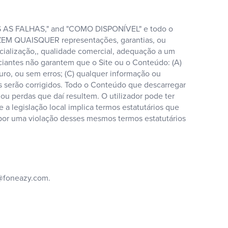
AS AS FALHAS," and "COMO DISPONÍVEL" e todo o
FAZEM QUAISQUER representações, garantias, ou
ercialização,, qualidade comercial, adequação a um
enciantes não garantem que o Site ou o Conteúdo: (A)
guro, ou sem erros; (C) qualquer informação ou
os serão corrigidos. Todo o Conteúdo que descarregar
 ou perdas que daí resultem. O utilizador pode ter
 a legislação local implica termos estatutários que
por uma violação desses mesmos termos estatutários
@foneazy.com
.