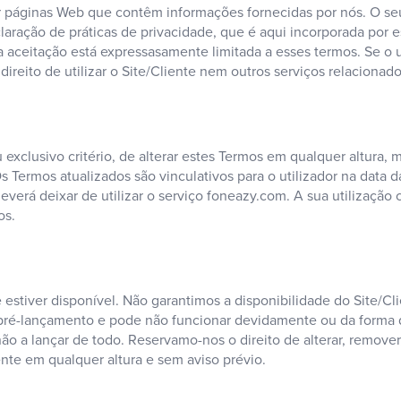
or páginas Web que contêm informações fornecidas por nós. O s
ração de práticas de privacidade, que é aqui incorporada por es
 aceitação está expressasamente limitada a esses termos. Se o
ireito de utilizar o Site/Cliente nem outros serviços relacionado
xclusivo critério, de alterar estes Termos em qualquer altura, m
 Termos atualizados são vinculativos para o utilizador na data d
everá deixar de utilizar o serviço foneazy.com. A sua utilização
os.
e estiver disponível. Não garantimos a disponibilidade do Site/C
pré-lançamento e pode não funcionar devidamente ou da forma q
r não a lançar de todo. Reservamo-nos o direito de alterar, remover
ente em qualquer altura e sem aviso prévio.