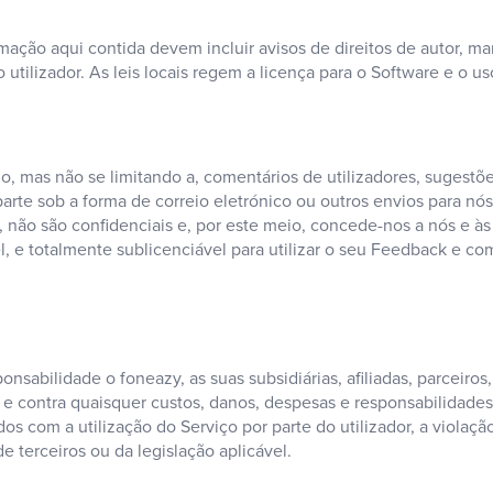
ação aqui contida devem incluir avisos de direitos de autor, ma
 utilizador. As leis locais regem a licença para o Software e o u
o, mas não se limitando a, comentários de utilizadores, sugestõ
parte sob a forma de correio eletrónico ou outros envios para nó
não são confidenciais e, por este meio, concede-nos a nós e às n
vel, e totalmente sublicenciável para utilizar o seu Feedback e
nsabilidade o foneazy, as suas subsidiárias, afiliadas, parceiros, 
e contra quaisquer custos, danos, despesas e responsabilidades 
s com a utilização do Serviço por parte do utilizador, a violaçã
de terceiros ou da legislação aplicável.