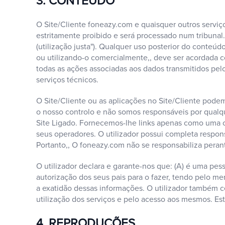
3. CONTEÚDO
O Site/Cliente foneazy.com e quaisquer outros servi
estritamente proibido e será processado num tribunal.
(utilização justa"). Qualquer uso posterior do conte
ou utilizando-o comercialmente,, deve ser acordada c
todas as ações associadas aos dados transmitidos p
serviços técnicos.
O Site/Cliente ou as aplicações no Site/Cliente podem 
o nosso controlo e não somos responsáveis por qualqu
Site Ligado. Fornecemos-lhe links apenas como uma c
seus operadores. O utilizador possui completa respon
Portanto,, O foneazy.com não se responsabiliza perant
O utilizador declara e garante-nos que: (A) é uma pess
autorização dos seus pais para o fazer, tendo pelo me
a exatidão dessas informações. O utilizador também ce
utilização dos serviços e pelo acesso aos mesmos. Est
4. REPRODUÇÕES