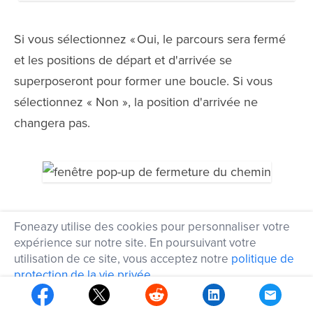
Si vous sélectionnez « Oui, le parcours sera fermé
et les positions de départ et d'arrivée se
superposeront pour former une boucle. Si vous
sélectionnez « Non », la position d'arrivée ne
changera pas.
Le circuit forme maintenant une boucle, puisque
Foneazy utilise des cookies pour personnaliser votre
vous avez sélectionné "Oui" dans la fenêtre
expérience sur notre site. En poursuivant votre
utilisation de ce site, vous acceptez notre
politique de
contextuelle.
protection de la vie privée
.
OK