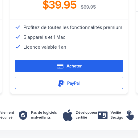
$39.95
$69.95
Profitez de toutes les fonctionnalités premium
5 appareils et 1 Mac
Licence valable 1 an
Acheter
PayPal
Paiement
Pas de logiciels
Développeur
Vérifié
sécurisé
malveillants
certifié
Sectigo