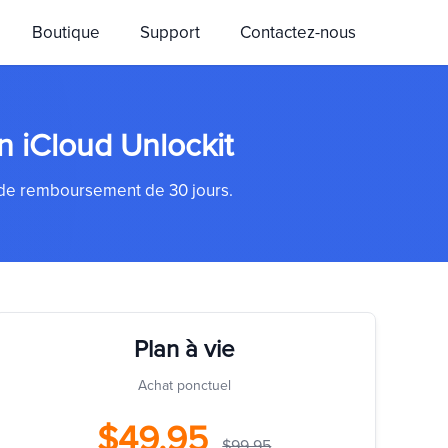
Boutique
Support
Contactez-nous
an iCloud Unlockit
ie de remboursement de 30 jours.
Plan à vie
Achat ponctuel
$49.95
$99.95